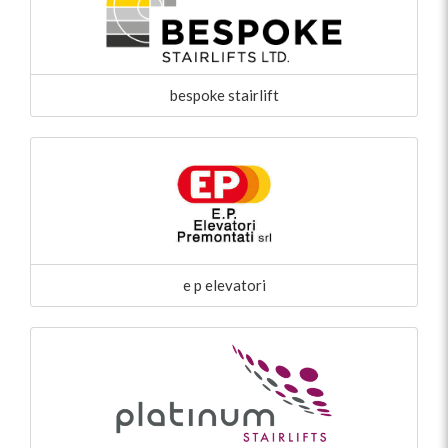
bespoke stairlift
e p elevatori